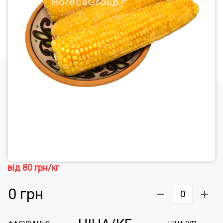
від
80
грн/кг
0
грн
0