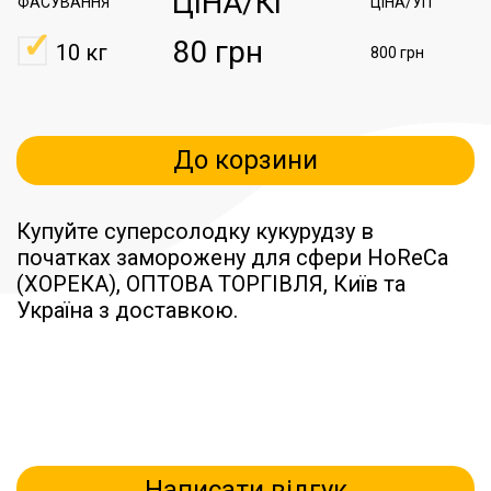
ЦІНА/КГ
ФАСУВАННЯ
ЦІНА/УП
80 грн
10 кг
800 грн
До корзини
Купуйте суперсолодку кукурудзу в
початках заморожену для сфери HoReCa
(ХОРЕКА), ОПТОВА ТОРГІВЛЯ, Київ та
Україна з доставкою.
Написати відгук