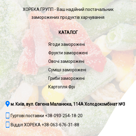
ХОРЕКА ГРУПП - Ваш надійний постачальник
заморожених продуктів харчування
КАТАЛОГ
Ягоди заморожені
Фрукти заморожені
Овочі заморожені
Суміші заморожені
Гриби заморожені
Картопля Фрі
м. Київ, вул. Євгена Маланюка, 114А Холодокомбінат №3
Гуртові поставки +38-093-254-18-20
Відділ ХОРЕКА +38-063-676-31-88