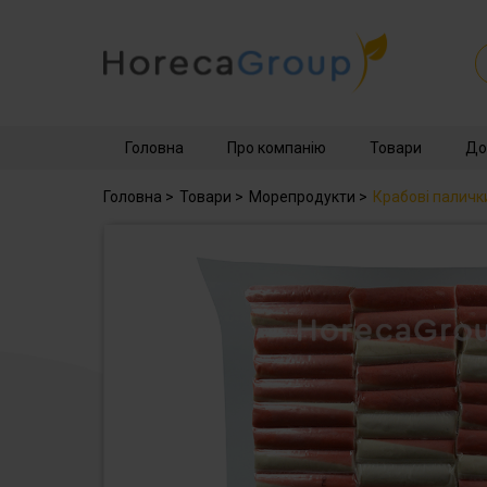
Головна
Про компанію
Товари
До
Головна
>
Товари
>
Морепродукти
>
Крабові паличк