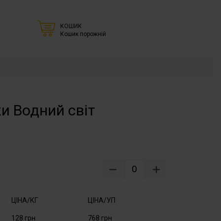
КОШИК
Кошик порожній
и Водний світ
0
ЦІНА/КГ
ЦІНА/УП
128 грн
768 грн