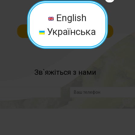
English
Українська
Написати відгук
Зв`яжіться з нами