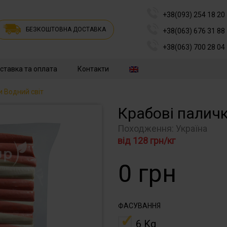
+38(093) 254 18 20
БЕЗКОШТОВНА ДОСТАВКА
+38(063) 676 31 88
+38(063) 700 28 04
ставка та оплата
Контакти
и Водний світ
Крабові паличк
Походження: Україна
від
128
грн/кг
0
грн
ФАСУВАННЯ
6 Kg